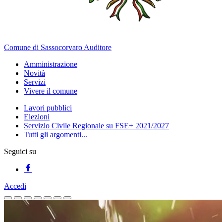
Comune di Sassocorvaro Auditore
Amministrazione
Novità
Servizi
Vivere il comune
Lavori pubblici
Elezioni
Servizio Civile Regionale su FSE+ 2021/2027
Tutti gli argomenti...
Seguici su
Accedi
Homepage