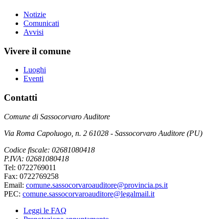
Notizie
Comunicati
Avvisi
Vivere il comune
Luoghi
Eventi
Contatti
Comune di Sassocorvaro Auditore
Via Roma Capoluogo, n. 2 61028 - Sassocorvaro Auditore (PU)
Codice fiscale: 02681080418
P.IVA: 02681080418
Tel: 0722769011
Fax: 0722769258
Email:
comune.sassocorvaroauditore@provincia.ps.it
PEC:
comune.sassocorvaroauditore@legalmail.it
Leggi le FAQ