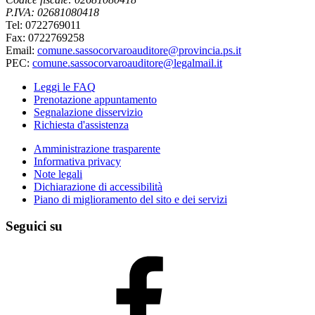
P.IVA: 02681080418
Tel: 0722769011
Fax: 0722769258
Email:
comune.sassocorvaroauditore@provincia.ps.it
PEC:
comune.sassocorvaroauditore@legalmail.it
Leggi le FAQ
Prenotazione appuntamento
Segnalazione disservizio
Richiesta d'assistenza
Amministrazione trasparente
Informativa privacy
Note legali
Dichiarazione di accessibilità
Piano di miglioramento del sito e dei servizi
Seguici su