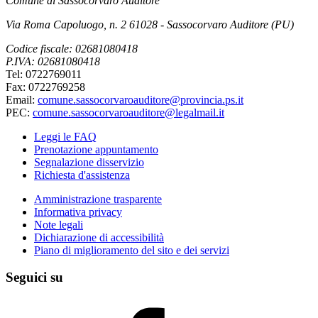
Comune di Sassocorvaro Auditore
Via Roma Capoluogo, n. 2 61028 - Sassocorvaro Auditore (PU)
Codice fiscale: 02681080418
P.IVA: 02681080418
Tel: 0722769011
Fax: 0722769258
Email:
comune.sassocorvaroauditore@provincia.ps.it
PEC:
comune.sassocorvaroauditore@legalmail.it
Leggi le FAQ
Prenotazione appuntamento
Segnalazione disservizio
Richiesta d'assistenza
Amministrazione trasparente
Informativa privacy
Note legali
Dichiarazione di accessibilità
Piano di miglioramento del sito e dei servizi
Seguici su