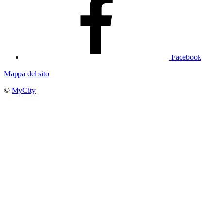
Facebook
Mappa del sito
©
MyCity