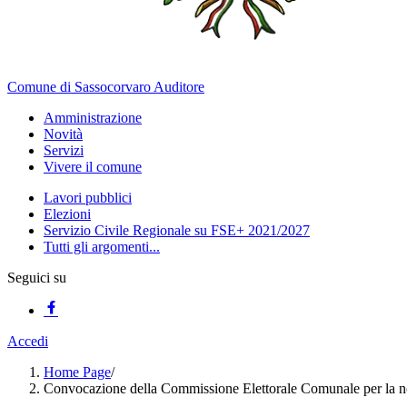
Comune di Sassocorvaro Auditore
Amministrazione
Novità
Servizi
Vivere il comune
Lavori pubblici
Elezioni
Servizio Civile Regionale su FSE+ 2021/2027
Tutti gli argomenti...
Seguici su
Accedi
Home Page
/
Convocazione della Commissione Elettorale Comunale per la no