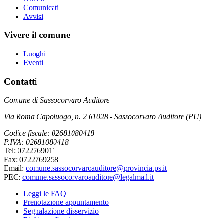
Comunicati
Avvisi
Vivere il comune
Luoghi
Eventi
Contatti
Comune di Sassocorvaro Auditore
Via Roma Capoluogo, n. 2 61028 - Sassocorvaro Auditore (PU)
Codice fiscale: 02681080418
P.IVA: 02681080418
Tel: 0722769011
Fax: 0722769258
Email:
comune.sassocorvaroauditore@provincia.ps.it
PEC:
comune.sassocorvaroauditore@legalmail.it
Leggi le FAQ
Prenotazione appuntamento
Segnalazione disservizio