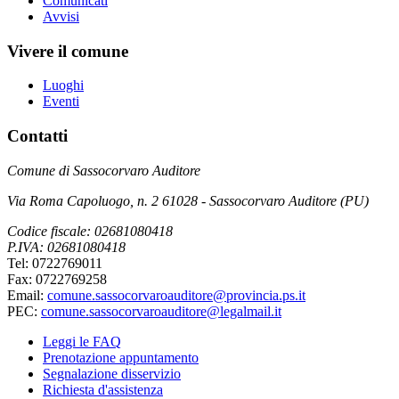
Comunicati
Avvisi
Vivere il comune
Luoghi
Eventi
Contatti
Comune di Sassocorvaro Auditore
Via Roma Capoluogo, n. 2 61028 - Sassocorvaro Auditore (PU)
Codice fiscale: 02681080418
P.IVA: 02681080418
Tel: 0722769011
Fax: 0722769258
Email:
comune.sassocorvaroauditore@provincia.ps.it
PEC:
comune.sassocorvaroauditore@legalmail.it
Leggi le FAQ
Prenotazione appuntamento
Segnalazione disservizio
Richiesta d'assistenza