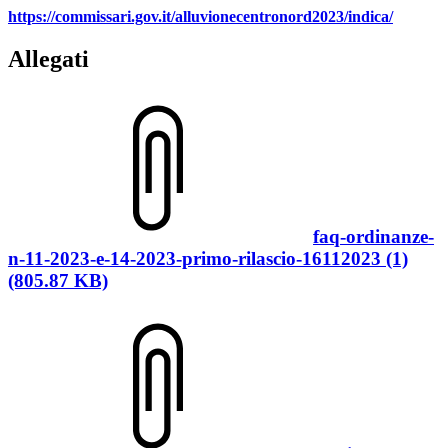
https://commissari.gov.it/alluvionecentronord2023/indica/
Allegati
faq-ordinanze-
n-11-2023-e-14-2023-primo-rilascio-16112023 (1)
(805.87 KB)