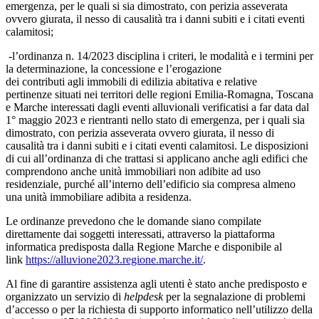
emergenza, per le quali si sia dimostrato, con perizia asseverata
ovvero giurata, il nesso di causalità tra i danni subiti e i citati eventi
calamitosi;
-l’ordinanza n. 14/2023 disciplina i criteri, le modalità e i termini per
la determinazione, la concessione e l’erogazione
dei contributi agli immobili di edilizia abitativa e relative
pertinenze situati nei territori delle regioni Emilia-Romagna, Toscana
e Marche interessati dagli eventi alluvionali verificatisi a far data dal
1° maggio 2023 e rientranti nello stato di emergenza, per i quali sia
dimostrato, con perizia asseverata ovvero giurata, il nesso di
causalità tra i danni subiti e i citati eventi calamitosi. Le disposizioni
di cui all’ordinanza di che trattasi si applicano anche agli edifici che
comprendono anche unità immobiliari non adibite ad uso
residenziale, purché all’interno dell’edificio sia compresa almeno
una unità immobiliare adibita a residenza.
Le ordinanze prevedono che le domande siano compilate
direttamente dai soggetti interessati, attraverso la piattaforma
informatica predisposta dalla Regione Marche e disponibile al
link
https://alluvione2023.regione.marche.it/
.
Al fine di garantire assistenza agli utenti è stato anche predisposto e
organizzato un servizio di
helpdesk
per la segnalazione di problemi
d’accesso o per la richiesta di supporto informatico nell’utilizzo della