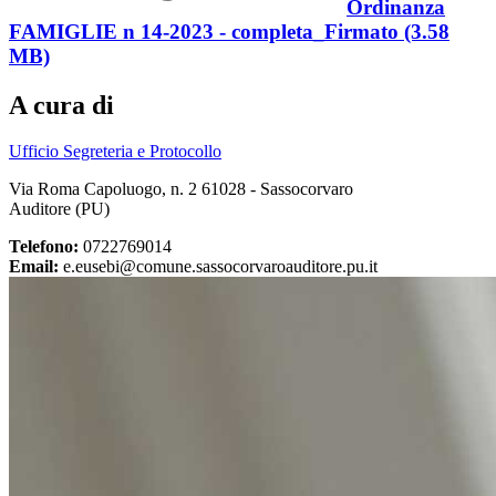
Ordinanza
FAMIGLIE n 14-2023 - completa_Firmato (3.58
MB)
A cura di
Ufficio Segreteria e Protocollo
Via Roma Capoluogo, n. 2 61028 - Sassocorvaro
Auditore (PU)
Telefono:
0722769014
Email:
e.eusebi@comune.sassocorvaroauditore.pu.it