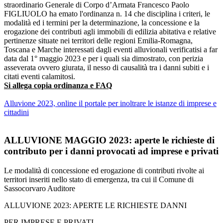
straordinario Generale di Corpo d’Armata Francesco Paolo
FIGLIUOLO ha emato l'ordinanza n. 14 che disciplina i criteri, le
modalità ed i termini per la determinazione, la concessione e la
erogazione dei contributi agli immobili di edilizia abitativa e relative
pertinenze situate nei territori delle regioni Emilia-Romagna,
Toscana e Marche interessati dagli eventi alluvionali verificatisi a far
data dal 1° maggio 2023 e per i quali sia dimostrato, con perizia
asseverata ovvero giurata, il nesso di causalità tra i danni subiti e i
citati eventi calamitosi.
Si allega copia ordinanza e FAQ
Alluvione 2023, online il portale per inoltrare le istanze di imprese e
cittadini
ALLUVIONE MAGGIO 2023: aperte le richieste di
contributo per i danni provocati ad imprese e privati
Le modalità di concessione ed erogazione di contributi rivolte ai
territori inseriti nello stato di emergenza, tra cui il Comune di
Sassocorvaro Auditore
ALLUVIONE 2023: APERTE LE RICHIESTE DANNI
PER IMPRESE E PRIVATI